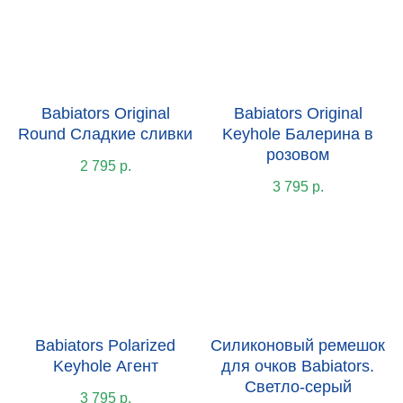
Babiators Original
Babiators Original
Round Сладкие сливки
Keyhole Балерина в
розовом
2 795
р.
3 795
р.
Babiators Polarized
Силиконовый ремешок
Keyhole Агент
для очков Babiators.
Светло-серый
3 795
р.